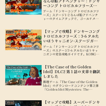
なんぱ船アドベンチャー：ドンキ
ーコング トロピカルフリーズ：
ゴールドへの道
ゲーム「ドンキーコング トロピカルフリ
ーズ」ステージ1-2 なんぱ船アドベンチ
ャーのタイムアタックで、ゴールドメダ
ルを取るための動きを地図付きで解説し
ます。
【マップで攻略】ドンキーコング
ゲーム
トロピカルフリーズ：3-6 タルた
いほうキャニオン-ステージガイ
ド
ゲーム「ドンキーコング トロピカルフリ
ーズ」のステージ3-6 タルたいほうキャ
ニオンの完全攻略ガイドです。KONG、
パズルピースの場所を地図付きで解説し
ます。
【The Case of the Golden
The Case of the Golden Idol
Idol】DLC2 第１話の文章を翻訳
しました
推理ゲーム「The Case of the Golden
Idol」のダウンロードコンテンツ第２弾
「Golden Idol Mysteries: The
Lemurian Vampire」第１話の文章を翻
訳しました。・長文のみ翻訳していま
す。・DeepLを使用して翻訳していま
【マップで攻略】スーパードンキ
ゲーム
す。・ネタバレは含んでいません。