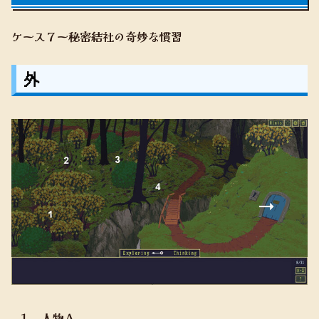
ケース７ー秘密結社の奇妙な慣習
外
１ 人物Ａ