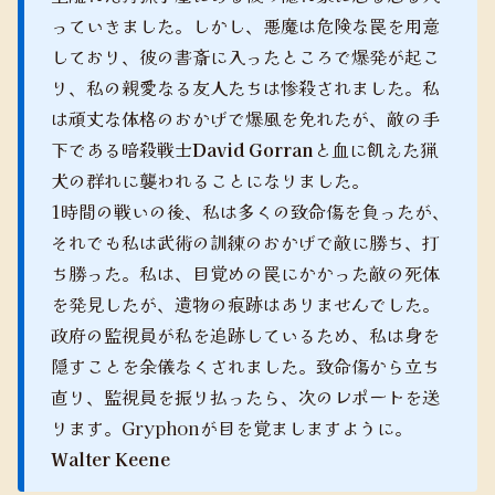
っていきました。しかし、悪魔は危険な罠を用意
しており、彼の書斎に入ったところで爆発が起こ
り、私の親愛なる友人たちは惨殺されました。私
は頑丈な体格のおかげで爆風を免れたが、敵の手
下である暗殺戦士
David Gorran
と血に飢えた猟
犬の群れに襲われることになりました。
1時間の戦いの後、私は多くの致命傷を負ったが、
それでも私は武術の訓練のおかげで敵に勝ち、打
ち勝った。私は、目覚めの罠にかかった敵の死体
を発見したが、遺物の痕跡はありませんでした。
政府の監視員が私を追跡しているため、私は身を
隠すことを余儀なくされました。致命傷から立ち
直り、監視員を振り払ったら、次のレポートを送
ります。Gryphonが目を覚ましますように。
Walter Keene