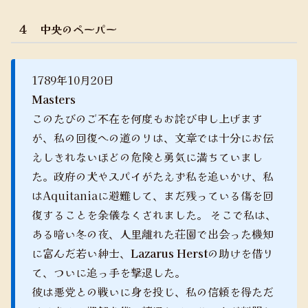
４ 中央のペーパー
1789年10月20日
Masters
このたびのご不在を何度もお詫び申し上げます
が、私の回復への道のりは、文章では十分にお伝
えしきれないほどの危険と勇気に満ちていまし
た。政府の犬やスパイがたえず私を追いかけ、私
はAquitaniaに避難して、まだ残っている傷を回
復することを余儀なくされました。 そこで私は、
ある暗い冬の夜、人里離れた荘園で出会った機知
に富んだ若い紳士、
Lazarus Herst
の助けを借り
て、ついに追っ手を撃退した。
彼は悪党との戦いに身を投じ、私の信頼を得ただ