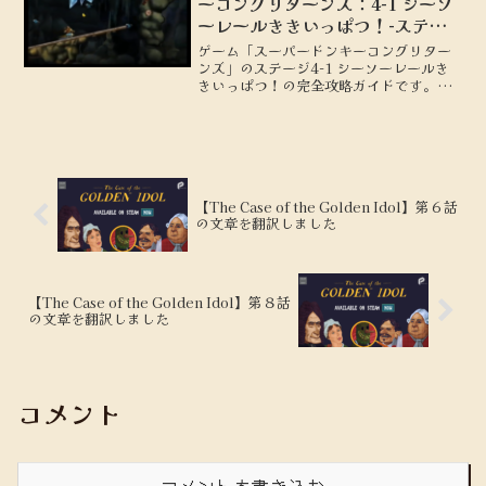
ーコングリターンズ：4-1 シーソ
ーレールききいっぱつ！-ステー
ジガイド
ゲーム「スーパードンキーコングリター
ンズ」のステージ4-1 シーソーレールき
きいっぱつ！の完全攻略ガイドです。
KONG、パズルピースの場所を地図付き
で解説します。
【The Case of the Golden Idol】第６話
の文章を翻訳しました
【The Case of the Golden Idol】第８話
の文章を翻訳しました
コメント