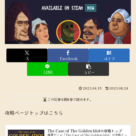
X
Facebook
はてブ
LINE
コピー
2023.04.15
2023.08.24
この記事は
約5分
で読めます。
攻略ページトップはこちら
The Case of The Golden Idolの攻略トップ
推理ゲーム「The Case of The Golden Idol」の攻略トッ