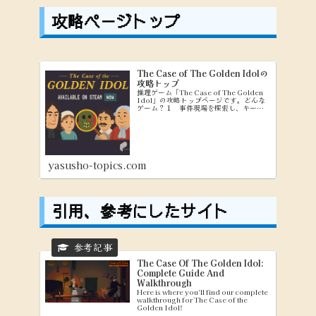
攻略ページトップ
The Case of The Golden Idolの
攻略トップ
推理ゲーム「The Case of The Golden
Idol」の攻略トップページです。どんな
ゲーム？１ 事件現場を探索し、キーワ
ードを集める（Exploringモード） ２
集めたキーワードを使って、問題文を穴
埋めしていく（Think...
yasusho-topics.com
引用、参考にしたサイト
The Case Of The Golden Idol:
Complete Guide And
Walkthrough
Here is where you'll find our complete
walkthrough for The Case of the
Golden Idol!