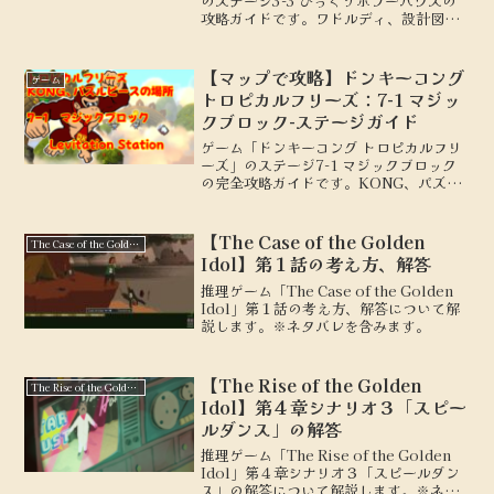
のステージ3-3 びっくりホラーハウスの
攻略ガイドです。ワドルディ、設計図の
場所を地図付きで解説します。
【マップで攻略】ドンキーコング
ゲーム
トロピカルフリーズ：7-1 マジッ
クブロック-ステージガイド
ゲーム「ドンキーコング トロピカルフリ
ーズ」のステージ7-1 マジックブロック
の完全攻略ガイドです。KONG、パズル
ピースの場所を地図付きで解説します。
【The Case of the Golden
The Case of the Golden Idol
Idol】第１話の考え方、解答
推理ゲーム「The Case of the Golden
Idol」第１話の考え方、解答について解
説します。※ネタバレを含みます。
【The Rise of the Golden
The Rise of the Golden Idol
Idol】第４章シナリオ３「スピー
ルダンス」の解答
推理ゲーム「The Rise of the Golden
Idol」第４章シナリオ３「スピールダン
ス」の解答について解説します。※ネタ