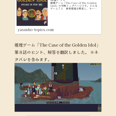
推理ゲーム「The Case of The Golden
Idol」の攻略トップページです。どんな
ゲーム？１ 事件現場を探索し、キーワ
ードを集める（Exploringモード） ２
集めたキーワードを使って、問題文を穴
埋めしていく（Think...
yasusho-topics.com
推理ゲーム「The Case of the Golden Idol」
第８話のヒント、解答を翻訳しました。
※ネ
タバレを含みます。