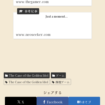
www.thegamer.com
Just a moment...
www.neoseeker.com
The Case of the Golden Idol
ゲーム
The Case of the Golden Idol
推理ゲーム
シェアする
X
Facebook
はてブ