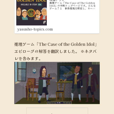
推理ゲーム「The Case of The Golden
Idol」の攻略トップページです。どんな
ゲーム？１ 事件現場を探索し、キーワ
ードを集める（Exploringモード） ２
集めたキーワードを使って、問題文を穴
埋めしていく（Think...
yasusho-topics.com
推理ゲーム「The Case of the Golden Idol」
エピローグの解答を翻訳しました。
※ネタバ
レを含みます。