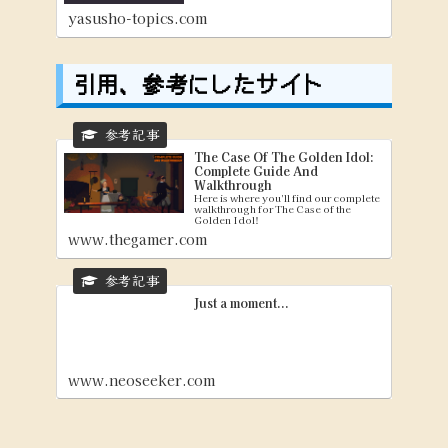
yasusho-topics.com
引用、参考にしたサイト
The Case Of The Golden Idol:
Complete Guide And
Walkthrough
Here is where you'll find our complete
walkthrough for The Case of the
Golden Idol!
www.thegamer.com
Just a moment...
www.neoseeker.com