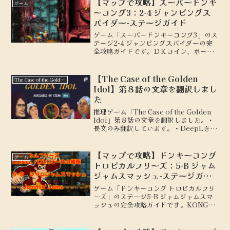
【マップで攻略】スーパードンキ
ゲーム
ーコング3：2-4 ジャンピングス
パイダー-ステージガイド
ゲーム「スーパードンキーコング3」のス
テージ2-4 ジャンピングスパイダーの完
全攻略ガイドです。ＤＫコイン、ボーナ
スステージの場所を地図付きで解説しま
す。
【The Case of the Golden
The Case of the Golden Idol
Idol】第８話の文章を翻訳しまし
た
推理ゲーム「The Case of the Golden
Idol」第８話の文章を翻訳しました。・
長文のみ翻訳しています。・DeepLを使
用して翻訳しています。・ネタバレは含
んでいません
【マップで攻略】ドンキーコング
ゲーム
トロピカルフリーズ：5-B ジャム
ジャムスマッシュ-ステージガイ
ド
ゲーム「ドンキーコング トロピカルフリ
ーズ」のステージ5-B ジャムジャムスマ
ッシュの完全攻略ガイドです。KONG、
パズルピースの場所を地図付きで解説し
ます。