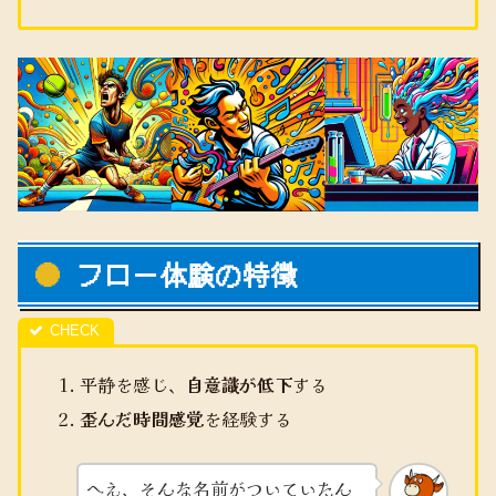
フロー体験の特徴
平静を感じ、
自意識が低下
する
歪んだ時間感覚
を経験する
へえ、そんな名前がついていたん