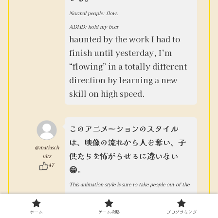
Normal people: flow.
ADHD: hold my beer
haunted by the work I had to
finish until yesterday, I’m
“flowing” in a totally different
direction by learning a new
skill on high speed.
このアニメーションのスタイル
は、映像の流れから人を奪い、子
@matiasch
供たちを怖がらせるに違いない
ultz
47
😁。
This animation style is sure to take people out of the
flow of the video and scare children.😁
ホーム
ゲーム攻略
プログラミング