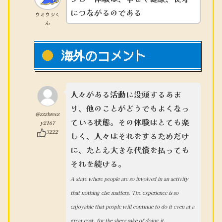
につながるのである
ウミウシく
ん
海外のコメント
人々がある活動に没頭するあま
り、他のことがどうでもよくなっ
@zzzbreez
ている状態。その体験はとても楽
y2167
3222
しく、人々はそれをするためだけ
に、たとえ大きな代償を払っても
それを続ける。
A state where people are so involved in an activity
that nothing else matters. The experience is so
enjoyable that people will continue to do it even at a
great cost, for the sheer sake of doing it.