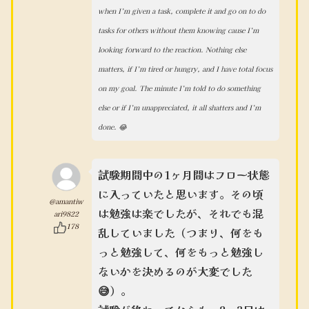
when I’m given a task, complete it and go on to do
tasks for others without them knowing cause I’m
looking forward to the reaction. Nothing else
matters, if I’m tired or hungry, and I have total focus
on my goal. The minute I’m told to do something
else or if I’m unappreciated, it all shatters and I’m
done. 😂
試験期間中の1ヶ月間はフロー状態
に入っていたと思います。その頃
@amantiw
は勉強は楽でしたが、それでも混
ari9822
178
乱していました（つまり、何をも
っと勉強して、何をもっと勉強し
ないかを決めるのが大変でした
😅）。