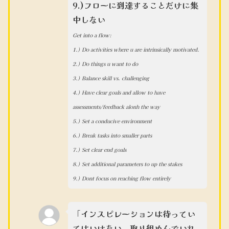
9.)フローに到達することだけに集
中しない
Get into a flow:
1.) Do activities where u are intrinsically motivated.
2.) Do things u want to do
3.) Balance skill vs. challenging
4.) Have clear goals and allow to have
assessments/feedback alonh the way
5.) Set a conducive environment
6.) Break tasks into smaller parts
7.) Set clear end goals
8.) Set additional parameters to up the stakes
9.) Dont focus on reaching flow entirely
「インスピレーションは待ってい
てはいけない。取り組めんでいれ