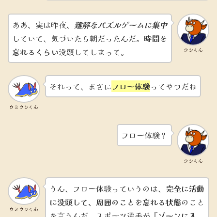
ああ、実は昨夜、
難解なパズルゲームに集中
していて、気づいたら朝だったんだ。
時間を
忘れるくらい
没頭してしまって。
ウシくん
それって、まさに
フロー体験
ってやつだね
ウミウシくん
フロー体験？
ウシくん
うん、フロー体験っていうのは、
完全に活動
に没頭して、周囲のことを忘れる状態
のこと
ウミウシくん
を言うんだ。スポーツ選手が『
ゾーンに入