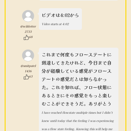
ビデオは4:02から
Video starts at 4:02
@wildotter
2733
68
これまで何度もフローステートに
到達してきたけれど、今日まで自
@smitpatel
分が経験している感覚がフロース
1436
63
テートの感覚だとは知らなかっ
た。これを知れば、フロー状態に
あるときにその感覚をもっと楽し
むことができそうだ。ありがとう
I have reached flowstate multiple times but I didn’t
knew until today that the feeling I was experiencing
was a flow state feeling. Knowing this will help me