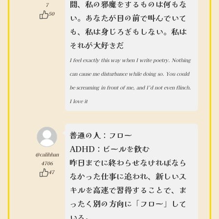
間、私の邪魔をするものは何もな
7
50
い。あなたが目の前で叫んでいて
も、私は身じろぎもしない。私は
それが大好きだ
I feel exactly this way when I write poetry. Nothing
can cause me disturbance while doing so. You could
be screaming in front of me, and I’d not even flinch.
I love it
普通の人：フロー
ADHD：ビールを飲む
@calihhan
昨日までに終わらせなければなら
4706
47
なかった仕事に追われ、新しいス
キルを高速で習得することで、ま
ったく別の方向に「フロー」して
いる。