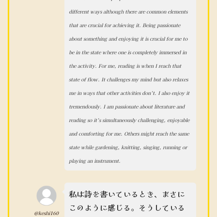
different ways although there are common elements
that are crucial for achieving it. Being passionate
about something and enjoying it is crucial for me to
be in the state where one is completely immersed in
the activity. For me, reading is when I reach that
state of flow. It challenges my mind but also relaxes
me in ways that other activities don’t. I also enjoy it
tremendously. I am passionate about literature and
reading so it’s simultaneously challenging, enjoyable
and comforting for me. Others might reach the same
state while gardening, knitting, singing, running or
playing an instrument.
私は詩を書いているとき、まさに
このように感じる。そうしている
@keshi160