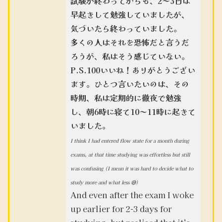
試験が終わってからも、2～3日は
早起きして勉強していましたが、
気づいたら終わっていました。
多くの人はそれを恐怖だと言うだ
ろうが、私はそう感じていない。
P.S.100いいね！ありがとうござい
ます。ひとつ言いたいのは、その
時期、私は定期的に徹夜で勉強
し、朝6時に寝て10～11時に起きて
いました。
I think I had entered flow state for a month during
exams, at that time studying was effortless but still
was confusing (I mean it was hard to decide what to
study more and what less 😅)
And even after the exam I woke
up earlier for 2-3 days for