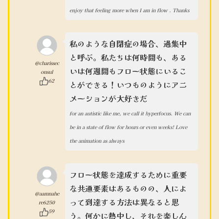
enjoy that feeling more when I am in flow . Thanks
私のような自閉症の場合、過集中
と呼ぶ。私たちは何時間も、ある
@charissec
いは何週間もフロー状態にいるこ
onsul
62
とができる！いつものようにアニ
メーションが大好きだ
for an autistic like me, we call it hyperfocus. We can
be in a state of flow for hours or even weeks! Love
the animation as always
フロー状態を達成するために重要
な共通要素はあるものの、人によ
@aamnahe
って到達する方法は異なると思
re6250
59
う。何かに熱中し、それを楽しん