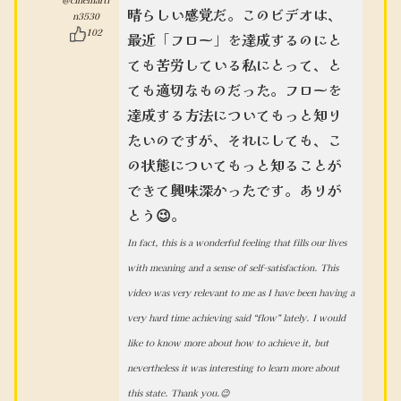
晴らしい感覚だ。このビデオは、
n3530
102
最近「フロー」を達成するのにと
ても苦労している私にとって、と
ても適切なものだった。フローを
達成する方法についてもっと知り
たいのですが、それにしても、こ
の状態についてもっと知ることが
できて興味深かったです。ありが
とう😉。
In fact, this is a wonderful feeling that fills our lives
with meaning and a sense of self-satisfaction. This
video was very relevant to me as I have been having a
very hard time achieving said “flow” lately. I would
like to know more about how to achieve it, but
nevertheless it was interesting to learn more about
this state. Thank you.😉