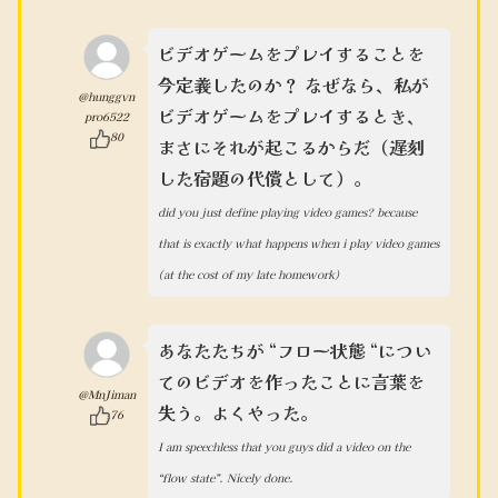
ビデオゲームをプレイすることを
今定義したのか？ なぜなら、私が
@hunggvn
ビデオゲームをプレイするとき、
pro6522
80
まさにそれが起こるからだ（遅刻
した宿題の代償として）。
did you just define playing video games? because
that is exactly what happens when i play video games
(at the cost of my late homework)
あなたたちが “フロー状態 “につい
てのビデオを作ったことに言葉を
@MnJiman
失う。よくやった。
76
I am speechless that you guys did a video on the
“flow state”. Nicely done.