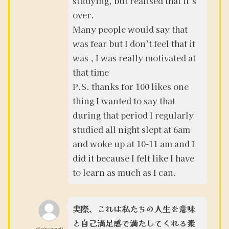
studying, but realised that it’s
over.
Many people would say that
was fear but I don’t feel that it
was , I was really motivated at
that time
P.S. thanks for 100 likes one
thing I wanted to say that
during that period I regularly
studied all night slept at 6am
and woke up at 10-11 am and I
did it because I felt like I have
to learn as much as I can.
実際、これは私たちの人生を意味
と自己満足感で満たしてくれる素
@cinemarti