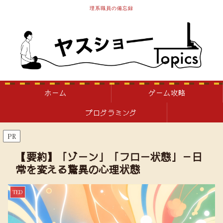
理系職員の備忘録
ホーム
ゲーム攻略
プログラミング
PR
【要約】「ゾーン」「フロー状態」－日
常を変える驚異の心理状態
TED