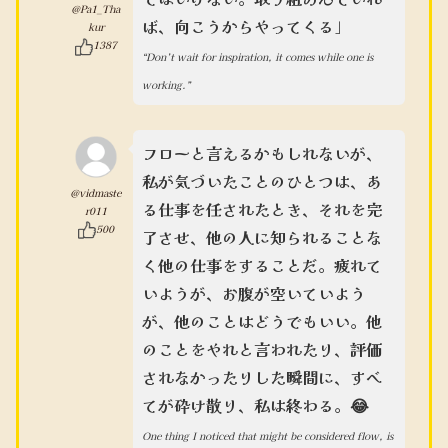
@Pa1_Tha
ば、向こうからやってくる」
kur
1387
“Don’t wait for inspiration, it comes while one is
working.”
フローと言えるかもしれないが、
私が気づいたことのひとつは、あ
@vidmaste
る仕事を任されたとき、それを完
r011
500
了させ、他の人に知られることな
く他の仕事をすることだ。疲れて
いようが、お腹が空いていよう
が、他のことはどうでもいい。他
のことをやれと言われたり、評価
されなかったりした瞬間に、すべ
てが砕け散り、私は終わる。😂
One thing I noticed that might be considered flow, is