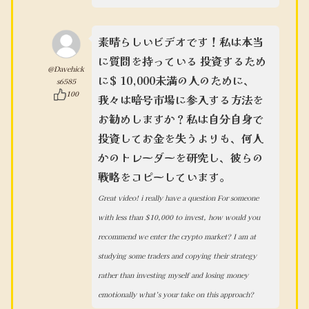
素晴らしいビデオです！私は本当
に質問を持っている 投資するため
@Davehick
に
$ 10,000未満の人のために、
s6585
100
我々は暗号市場に参入する方法を
お勧めしますか？私は自分自身で
投資してお金を失うよりも、何人
かのトレーダーを研究し、彼らの
戦略をコピーしています。
Great video! i really have a question For someone
with less than
$10,000 to invest, how would you
recommend we enter the crypto market? I am at
studying some traders and copying their strategy
rather than investing myself and losing money
emotionally what’s your take on this approach?