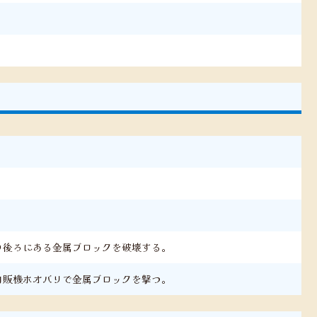
。
の後ろにある金属ブロックを破壊する。
自販機ホオバリで金属ブロックを撃つ。