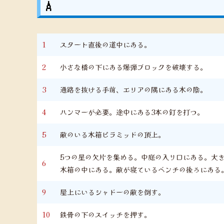
A
1
スタート直後の道中にある。
2
小さな橋の下にある爆弾ブロックを破壊する。
3
通路を抜ける手前、エリアの隅にある木の陰。
4
ハンマーが必要。途中にある3本の釘を打つ。
5
敵のいる木箱ピラミッドの頂上。
5つの星の欠片を集める。中庭の入り口にある。大
6
木箱の中にある。敵が寝ているベンチの後ろにある
9
屋上にいるシャドーの敵を倒す。
10
鉄骨の下のスイッチを押す。