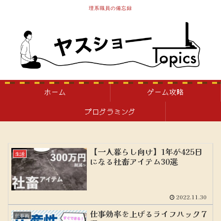
理系職員の備忘録
ホーム
ゲーム攻略
プログラミング
【一人暮らし向け】1年が425日
生活
になる社畜アイテム30選
2022.11.30
仕事効率を上げるライフハック７
仕事術