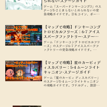
られない-ステージガイド
ゲーム「スーパードンキーコング3」のス
テージ5-2 とまらないとめられないの完
全攻略ガイドです。ＤＫコイン、ボーナ
スステージの場所を地図付きで解説しま
す。
【マップで攻略】ドンキーコング
ゲーム
トロピカルフリーズ：6-7 アイス
スパークファクトリー-ステージ
ガイド
ゲーム「ドンキーコング トロピカルフリ
ーズ」のステージ6-7 アイススパークフ
ァクトリーの完全攻略ガイドです。
KONG、パズルピースの場所を地図付き
で解説します。
【マップで攻略】星のカービィデ
ゲーム
ィスカバリー：5-4 ムーンライト
キャニオン-ステージガイド
ゲーム「星のカービィ ディスカバリー」
のステージ5-4 ムーンライトキャニオン
の攻略ガイドです。ワドルディ、設計図
の場所を地図付きで解説します。