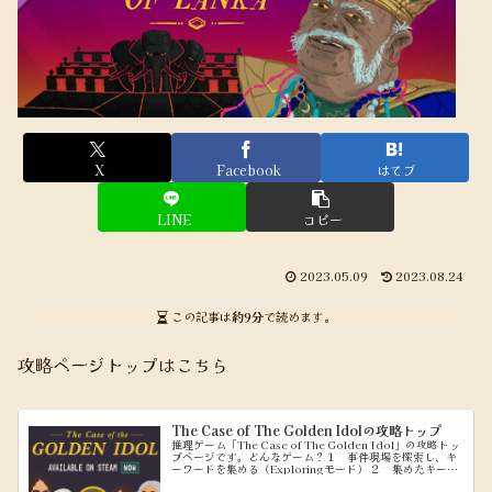
X
Facebook
はてブ
LINE
コピー
2023.05.09
2023.08.24
この記事は
約9分
で読めます。
攻略ページトップはこちら
The Case of The Golden Idolの攻略トップ
推理ゲーム「The Case of The Golden Idol」の攻略トッ
プページです。どんなゲーム？１ 事件現場を探索し、キ
ーワードを集める（Exploringモード） ２ 集めたキーワ
ードを使って、問題文を穴埋めしていく（Think...