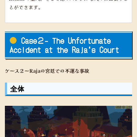
とができます。
Case２- The Unfortunate
Accident at the Raja‘s Court
ケース２ーRajaの宮廷での不運な事故
全体