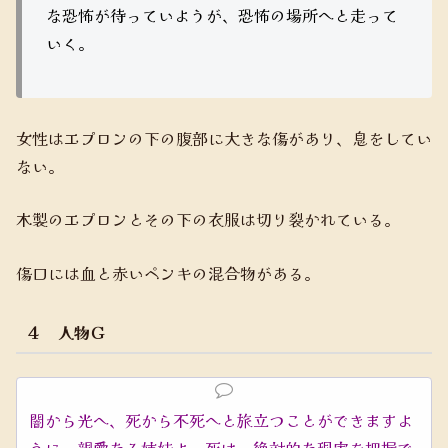
な恐怖が待っていようが、恐怖の場所へと走って
いく。
女性はエプロンの下の腹部に大きな傷があり、息をしてい
ない。
木製のエプロンとその下の衣服は切り裂かれている。
傷口には血と赤いペンキの混合物がある。
４ 人物Ｇ
闇から光へ、死から不死へと旅立つことができますよ
うに、親愛なる姉妹よ。死は、絶対的な現実を把握で