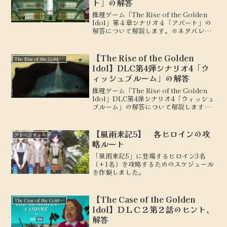
ト」の解答
推理ゲーム「The Rise of the Golden
Idol」第４章シナリオ４「アパート」の
解答について解説します。※ネタバレを
含みます。
【The Rise of the Golden
The Rise of the Golden Idol
Idol】DLC第4弾シナリオ4「ウ
ィッシュブルーム」の解答
推理ゲーム「The Rise of the Golden
Idol」DLC第4弾シナリオ4「ウィッシュ
ブルーム」の解答について解説します。
※ネタバレを含みます。
【風雨来記5】 各ヒロインの攻
アドベンチャー
略ルート
「風雨来記5」に登場するヒロイン3名
（+1名）を攻略するためのスケジュール
を作製しました。
【The Case of the Golden
The Case of the Golden Idol
Idol】ＤＬＣ２第２話のヒント、
解答