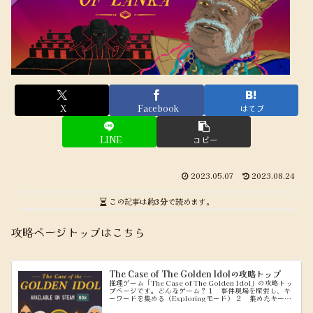
X
Facebook
はてブ
LINE
コピー
2023.05.07
2023.08.24
この記事は
約3分
で読めます。
攻略ページトップはこちら
The Case of The Golden Idolの攻略トップ
推理ゲーム「The Case of The Golden Idol」の攻略トッ
プページです。どんなゲーム？１ 事件現場を探索し、キ
ーワードを集める（Exploringモード） ２ 集めたキーワ
ードを使って、問題文を穴埋めしていく（Think...