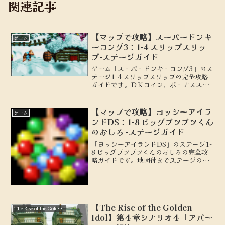
関連記事
【マップで攻略】スーパードンキ
ゲーム
ーコング3：1-4 スリップスリッ
プ-ステージガイド
ゲーム「スーパードンキーコング3」のス
テージ1-4 スリップスリップの完全攻略
ガイドです。ＤＫコイン、ボーナスステ
ージの場所を地図付きで解説します。
【マップで攻略】ヨッシーアイラ
ゲーム
ンドDS：1-8 ビッグブツブツくん
のおしろ -ステージガイド
「ヨッシーアイランドDS」のステージ1-
8 ビッグブツブツくんのおしろの完全攻
略ガイドです。地図付きでステージの詳
細を解説し、100点を取るための攻略の
ポイントやテクニックを紹介します。初
心者から上級者まで必見の情報をお届け
します。
【The Rise of the Golden
The Rise of the Golden Idol
Idol】第４章シナリオ４「アパー