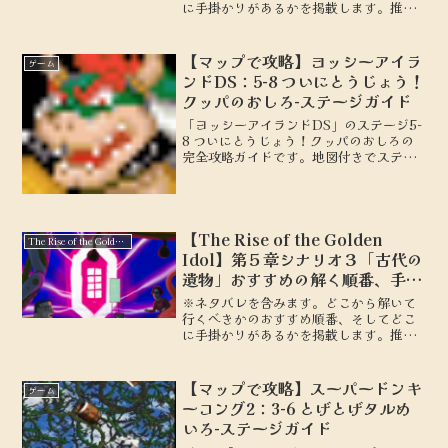
に手掛かりがあるかを掲載します。推理
ゲーム「The Rise of the Golden
Idol」DLC第2弾シナリオ3「昇華」
【マップで攻略】ヨッシーアイラ
ゲーム
ンドDS：5-8 ついにとうじょう！
クッパのおしろ-ステージガイド
「ヨッシーアイランドDS」のステージ5-
8 ついにとうじょう！クッパのおしろの
完全攻略ガイドです。地図付きでステー
ジの詳細を解説し、100点を取るための
攻略のポイントやテクニックを紹介しま
す。初心者から上級者まで必見の情報を
お届けします。
【The Rise of the Golden
The Rise of the Golden Idol
Idol】第５章シナリオ３「古代の
遺物」おすすめの解く順番、手掛
かり
※ネタバレを含みます。どこから解いて
行くべきかのおすすめ順番、そしてどこ
に手掛かりがあるかを掲載します。推理
ゲーム「The Rise of the Golden
Idol」第５章シナリオ３「古代の遺物」
【マップで攻略】スーパードンキ
ゲーム
ーコング2：3-6 とげとげタルめ
いろ-ステージガイド