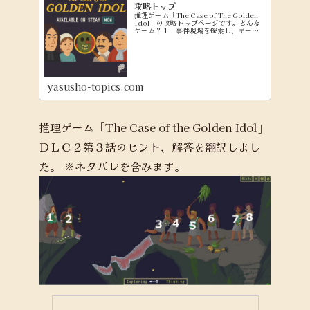
攻略トップ
推理ゲーム「The Case of The Golden
Idol」の攻略トップページです。どんな
ゲーム？１ 事件現場を探索し、キーワ
ードを集める（Exploringモード） ２
集めたキーワードを使って、問題文を穴
埋めしていく（Think...
yasusho-topics.com
推理ゲーム「The Case of the Golden Idol」
ＤＬＣ２第３話のヒント、解答を翻訳しまし
た。
※ネタバレを含みます。