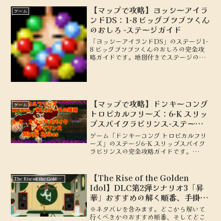
【マップで攻略】ヨッシーアイラ
ゲーム
ンドDS：1-8 ビッグブツブツくん
のおしろ -ステージガイド
「ヨッシーアイランドDS」のステージ1-
8 ビッグブツブツくんのおしろの完全攻
略ガイドです。地図付きでステージの詳
細を解説し、100点を取るための攻略の
ポイントやテクニックを紹介します。初
心者から上級者まで必見の情報をお届け
します。
【マップで攻略】ドンキーコング
ゲーム
トロピカルフリーズ：6-K スリッ
プスパイクラビリンス-ステージ
ガイド
ゲーム「ドンキーコング トロピカルフリ
ーズ」のステージ6-K スリップスパイク
ラビリンスの完全攻略ガイドです。
KONG、パズルピースの場所を地図付き
で解説します。
【The Rise of the Golden
The Rise of the Golden Idol
Idol】DLC第2弾シナリオ3「昇
華」おすすめの解く順番、手掛か
り
※ネタバレを含みます。どこから解いて
行くべきかのおすすめ順番、そしてどこ