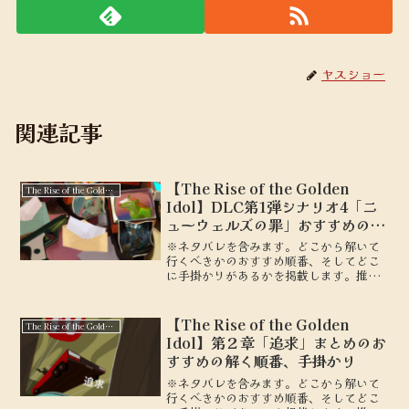
ヤスショー
関連記事
【The Rise of the Golden
The Rise of the Golden Idol
Idol】DLC第1弾シナリオ4「ニ
ューウェルズの罪」おすすめの解
く順番、手掛かり
※ネタバレを含みます。どこから解いて
行くべきかのおすすめ順番、そしてどこ
に手掛かりがあるかを掲載します。推理
ゲーム「The Rise of the Golden
Idol」DLC第1弾シナリオ4「ニューウェ
ルズの罪」
【The Rise of the Golden
The Rise of the Golden Idol
Idol】第２章「追求」まとめのお
すすめの解く順番、手掛かり
※ネタバレを含みます。どこから解いて
行くべきかのおすすめ順番、そしてどこ