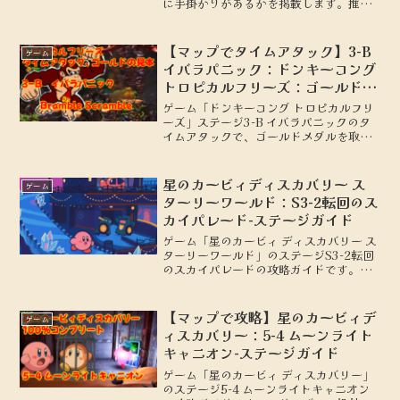
に手掛かりがあるかを掲載します。推理
ゲーム「The Rise of the Golden
Idol」第２章「追求」まとめ
【マップでタイムアタック】3-B
ゲーム
イバラパニック：ドンキーコング
トロピカルフリーズ：ゴールドへ
の道
ゲーム「ドンキーコング トロピカルフリ
ーズ」ステージ3-B イバラパニックのタ
イムアタックで、ゴールドメダルを取る
ための動きを地図付きで解説します。
星のカービィディスカバリー ス
ゲーム
ターリーワールド：S3-2転回のス
カイパレード-ステージガイド
ゲーム「星のカービィ ディスカバリー ス
ターリーワールド」のステージS3-2転回
のスカイパレードの攻略ガイドです。ワ
ドルディ、設計図の場所を地図付きで解
説します。
【マップで攻略】星のカービィデ
ゲーム
ィスカバリー：5-4 ムーンライト
キャニオン-ステージガイド
ゲーム「星のカービィ ディスカバリー」
のステージ5-4 ムーンライトキャニオン