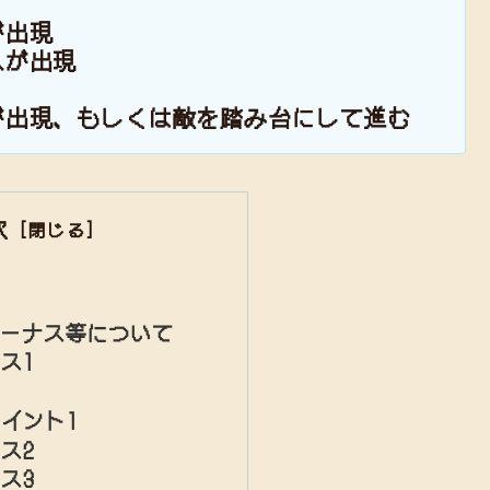
が出現
スが出現
が出現、もしくは敵を踏み台にして進む
次
ボーナス等について
ス1
イント1
ス2
ス3