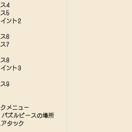
ス4
ス5
イント2
ス6
ス7
ス8
イント3
ス9
ックメニュー
G、パズルピースの場所
ムアタック