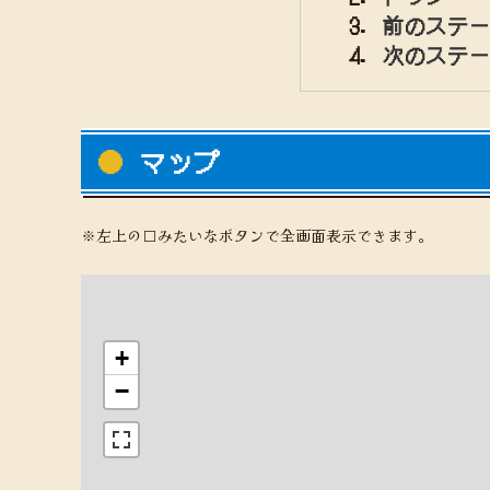
前のステ
次のステ
マップ
※左上の□みたいなボタンで全画面表示できます。
+
−