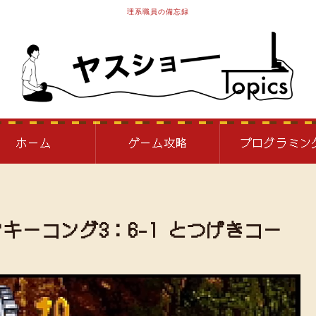
理系職員の備忘録
ホーム
ゲーム攻略
プログラミン
キーコング3：6-1 とつげきコー