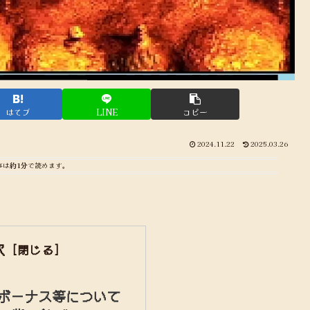
はてブ
LINE
コピー
2024.11.22
2025.03.26
事は
約1分
で読めます。
次
、ボーナス等について