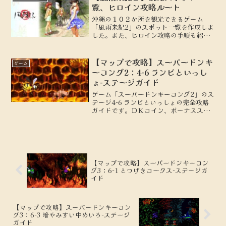
覧、ヒロイン攻略ルート
沖縄の１０２か所を観光できるゲーム
「風雨来記2」のスポット一覧を作成しま
した。また、ヒロイン攻略の手順も紹介
します。
【マップで攻略】スーパードンキ
ゲーム
ーコング2：4-6 ランビといっし
ょ-ステージガイド
ゲーム「スーパードンキーコング2」のス
テージ4-6 ランビといっしょの完全攻略
ガイドです。ＤＫコイン、ボーナスステ
ージの場所を地図付きで解説します。
【マップで攻略】スーパードンキーコン
グ3：6-1 とつげきコークス-ステージガ
イド
【マップで攻略】スーパードンキーコン
グ3：6-3 暗やみすい中めいろ-ステージ
ガイド