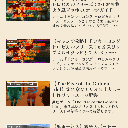
トロピカルフリーズ：2-1 おち葉
まう風車の林-ステージガイド
ゲーム「ドンキーコング トロピカルフリ
ーズ」のステージ2-1 おち葉まう風車の
林の完全攻略ガイドです。KONG、パズ
ルピースの場所を地図付きで解説しま
す。
【マップで攻略】ドンキーコング
ゲーム
トロピカルフリーズ：6-K スリッ
プスパイクラビリンス-ステージ
ガイド
ゲーム「ドンキーコング トロピカルフリ
ーズ」のステージ6-K スリップスパイク
ラビリンスの完全攻略ガイドです。
KONG、パズルピースの場所を地図付き
で解説します。
【The Rise of the Golden
The Rise of the Golden Idol
Idol】第２章シナリオ３「大ヒッ
ト作リリース」の解答
推理ゲーム「The Rise of the Golden
Idol」第２章シナリオ３「大ヒット作リ
リース」の解答について解説します。※
ネタバレを含みます。
【風雨来記２】観光スポット一
アドベンチャー