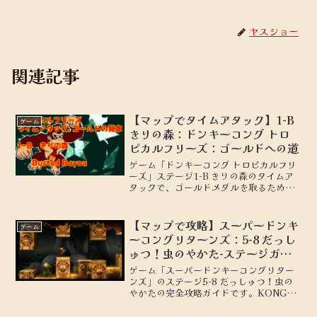
ヤスショー
関連記事
【マップでタイムアタック】1-B
ゲーム
きりの森：ドンキーコング トロ
ピカルフリーズ：ゴールドへの道
ゲーム「ドンキーコング トロピカルフリ
ーズ」ステージ1-B きりの森のタイムア
タックで、ゴールドメダルを取るための
動きを地図付きで解説します。
【マップで攻略】スーパードンキ
ゲーム
ーコングリターンズ：5-8 だっし
ゅつ！虫のやかた-ステージガイ
ド
ゲーム「スーパードンキーコングリター
ンズ」のステージ5-8 だっしゅつ！虫の
やかたの完全攻略ガイドです。KONG、
パズルピースの場所を地図付きで解説し
ます。