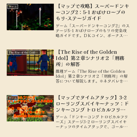
【マップで攻略】スーパードンキ
ゲーム
ーコング2：5-1 おばけロープの
もり-ステージガイド
ゲーム「スーパードンキーコング2」のス
テージ5-1 おばけロープのもりの完全攻
略ガイドです。ＤＫコイン、ボーナスス
テージの場所を地図付きで解説します。
【The Rise of the Golden
The Rise of the Golden Idol
Idol】第２章シナリオ２「刑務
所」の解答
推理ゲーム「The Rise of the Golden
Idol」第２章シナリオ２「刑務所」の解
答について解説します。※ネタバレを含
みます。
【マップでタイムアタック】3-2
ゲーム
ローリングスパイキーナッツ：ド
ンキーコング トロピカルフリー
ズ：ゴールドへの道
ゲーム「ドンキーコング トロピカルフリ
ーズ」ステージ3-2 ローリングスパイキ
ーナッツのタイムアタックで、ゴールド
メダルを取るための動きを地図付きで解
説します。