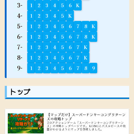
3-
1
2
3
4
5
6
K
4-
1
2
3
4
5
K
5-
1
2
3
4
5
6
7
8
K
6-
1
2
3
4
5
6
7
8
K
7-
1
2
3
4
5
6
7
K
8-
1
2
3
4
5
6
7
K
9-
1
2
3
4
5
6
7
8
9
トップ
【マップだけ】スーパードンキーコングリターン
ズの攻略トップ
２Dアクションゲーム「スーパードンキーコングリターン
ズ」の攻略トップページです。 KONGとパズルピースの位
置がわかるようにマップを作成しました。