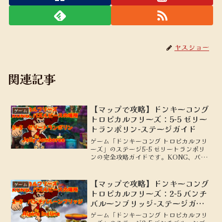
ヤスショー
関連記事
【マップで攻略】ドンキーコング
ゲーム
トロピカルフリーズ：5-5 ゼリー
トランポリン-ステージガイド
ゲーム「ドンキーコング トロピカルフリ
ーズ」のステージ5-5 ゼリートランポリ
ンの完全攻略ガイドです。KONG、パズ
ルピースの場所を地図付きで解説しま
す。
【マップで攻略】ドンキーコング
ゲーム
トロピカルフリーズ：2-5 バンチ
バルーンブリッジ-ステージガイ
ド
ゲーム「ドンキーコング トロピカルフリ