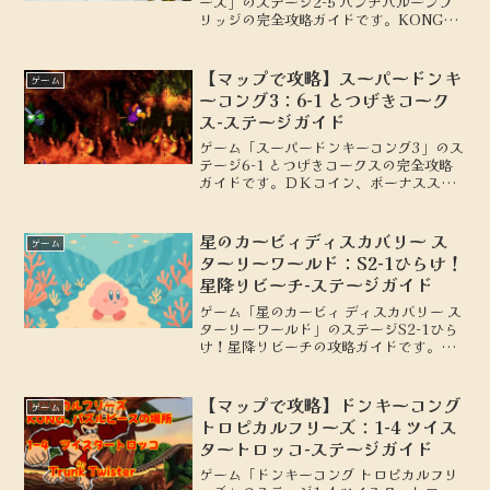
ーズ」のステージ2-5 バンチバルーンブ
リッジの完全攻略ガイドです。KONG、
パズルピースの場所を地図付きで解説し
ます。
【マップで攻略】スーパードンキ
ゲーム
ーコング3：6-1 とつげきコーク
ス-ステージガイド
ゲーム「スーパードンキーコング3」のス
テージ6-1 とつげきコークスの完全攻略
ガイドです。ＤＫコイン、ボーナスステ
ージの場所を地図付きで解説します。
星のカービィディスカバリー ス
ゲーム
ターリーワールド：S2-1ひらけ！
星降りビーチ-ステージガイド
ゲーム「星のカービィ ディスカバリー ス
ターリーワールド」のステージS2-1ひら
け！星降りビーチの攻略ガイドです。ワ
ドルディ、設計図の場所を地図付きで解
説します。
【マップで攻略】ドンキーコング
ゲーム
トロピカルフリーズ：1-4 ツイス
タートロッコ-ステージガイド
ゲーム「ドンキーコング トロピカルフリ