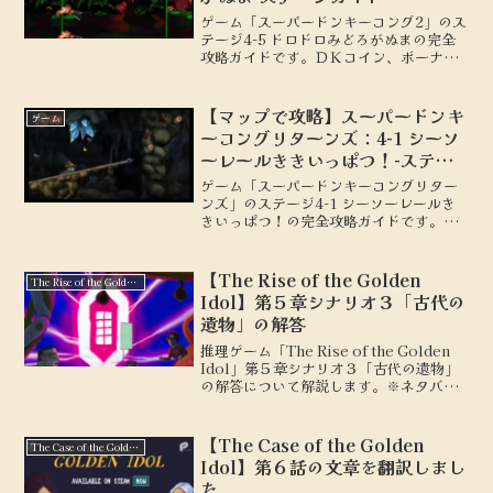
ゲーム「スーパードンキーコング2」のス
テージ4-5 ドロドロみどろがぬまの完全
攻略ガイドです。ＤＫコイン、ボーナス
ステージの場所を地図付きで解説しま
す。
【マップで攻略】スーパードンキ
ゲーム
ーコングリターンズ：4-1 シーソ
ーレールききいっぱつ！-ステー
ジガイド
ゲーム「スーパードンキーコングリター
ンズ」のステージ4-1 シーソーレールき
きいっぱつ！の完全攻略ガイドです。
KONG、パズルピースの場所を地図付き
で解説します。
【The Rise of the Golden
The Rise of the Golden Idol
Idol】第５章シナリオ３「古代の
遺物」の解答
推理ゲーム「The Rise of the Golden
Idol」第５章シナリオ３「古代の遺物」
の解答について解説します。※ネタバレ
を含みます。
【The Case of the Golden
The Case of the Golden Idol
Idol】第６話の文章を翻訳しまし
た