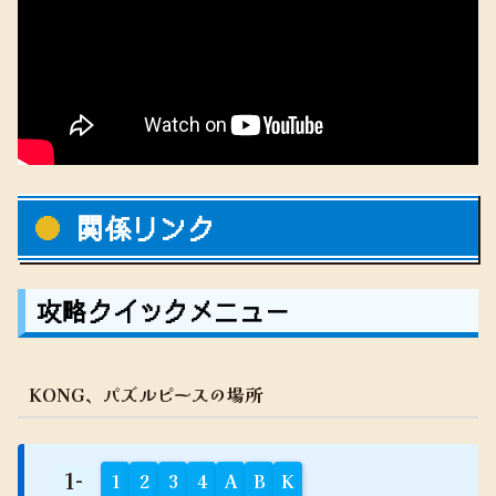
関係リンク
攻略クイックメニュー
KONG、パズルピースの場所
1-
1
2
3
4
A
B
K