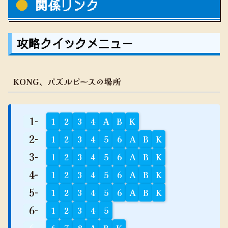
関係リンク
攻略クイックメニュー
KONG、パズルピースの場所
1-
1
2
3
4
A
B
K
2-
1
2
3
4
5
6
A
B
K
3-
1
2
3
4
5
6
A
B
K
4-
1
2
3
4
5
6
A
B
K
5-
1
2
3
4
5
6
A
B
K
6-
1
2
3
4
5
6-
6
7
8
A
B
K