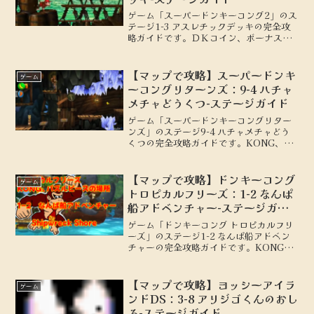
ゲーム「スーパードンキーコング2」のス
テージ1-3 アスレチックデッキの完全攻
略ガイドです。ＤＫコイン、ボーナスス
テージの場所を地図付きで解説します。
【マップで攻略】スーパードンキ
ゲーム
ーコングリターンズ：9-4 ハチャ
メチャどうくつ-ステージガイド
ゲーム「スーパードンキーコングリター
ンズ」のステージ9-4 ハチャメチャどう
くつの完全攻略ガイドです。KONG、パ
ズルピースの場所を地図付きで解説しま
す。
【マップで攻略】ドンキーコング
ゲーム
トロピカルフリーズ：1-2 なんぱ
船アドベンチャー-ステージガイ
ド
ゲーム「ドンキーコング トロピカルフリ
ーズ」のステージ1-2 なんぱ船アドベン
チャーの完全攻略ガイドです。KONG、
パズルピースの場所を地図付きで解説し
ます。
【マップで攻略】ヨッシーアイラ
ゲーム
ンドDS：3-8 アリジゴくんのおし
ろ-ステージガイド