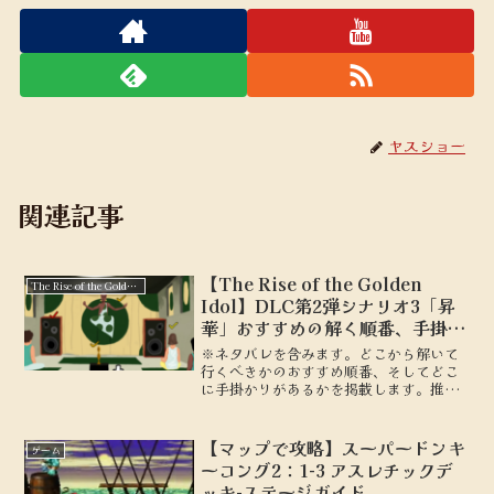
ヤスショー
関連記事
【The Rise of the Golden
The Rise of the Golden Idol
Idol】DLC第2弾シナリオ3「昇
華」おすすめの解く順番、手掛か
り
※ネタバレを含みます。どこから解いて
行くべきかのおすすめ順番、そしてどこ
に手掛かりがあるかを掲載します。推理
ゲーム「The Rise of the Golden
Idol」DLC第2弾シナリオ3「昇華」
【マップで攻略】スーパードンキ
ゲーム
ーコング2：1-3 アスレチックデ
ッキ-ステージガイド