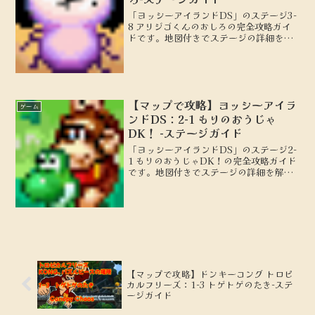
「ヨッシーアイランドDS」のステージ3-
8 アリジゴくんのおしろの完全攻略ガイ
ドです。地図付きでステージの詳細を解
説し、100点を取るための攻略のポイン
トやテクニックを紹介します。初心者か
ら上級者まで必見の情報をお届けしま
す。
【マップで攻略】ヨッシーアイラ
ゲーム
ンドDS：2-1 もりのおうじゃ
DK！ -ステージガイド
「ヨッシーアイランドDS」のステージ2-
1 もりのおうじゃDK！の完全攻略ガイド
です。地図付きでステージの詳細を解説
し、100点を取るための攻略のポイント
やテクニックを紹介します。初心者から
上級者まで必見の情報をお届けします。
【マップで攻略】ドンキーコング トロピ
カルフリーズ：1-3 トゲトゲのたき-ステ
ージガイド