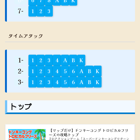
7-
1
2
3
タイムアタック
1-
1
2
3
4
A
B
K
2-
1
2
3
4
5
6
A
B
K
3-
1
2
3
4
5
6
A
B
K
トップ
【マップだけ】ドンキーコング トロピカルフリ
ーズの攻略トップ
２Dアクションゲーム「スーパードンキーコングリターン