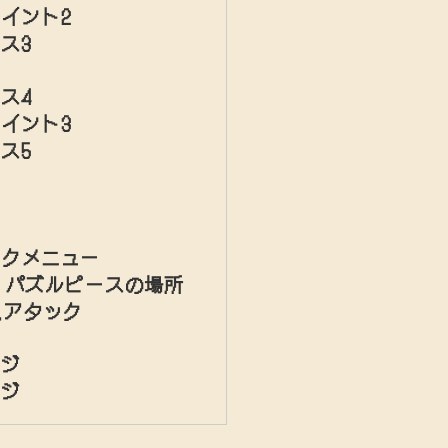
イント2
ス3
ス4
イント3
ス5
ックメニュー
G、パズルピースの場所
ムアタック
ージ
ージ