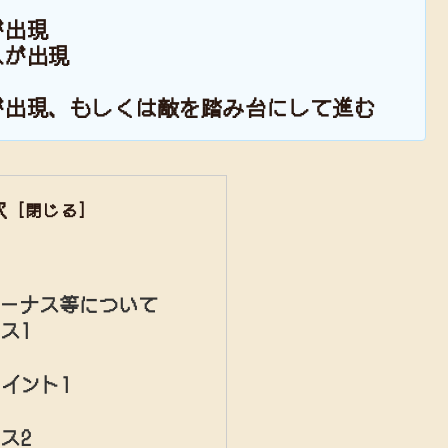
が出現
スが出現
が出現、もしくは敵を踏み台にして進む
次
ボーナス等について
ス1
イント1
ス2