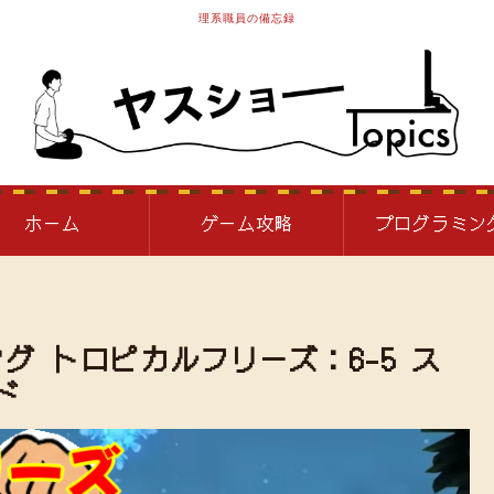
理系職員の備忘録
ホーム
ゲーム攻略
プログラミン
グ トロピカルフリーズ：6-5 ス
ド