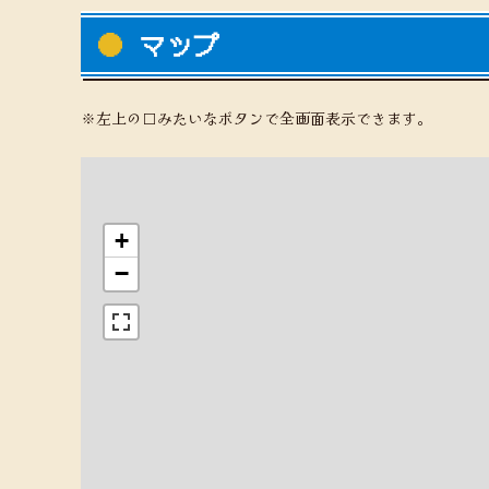
マップ
※左上の□みたいなボタンで全画面表示できます。
+
−